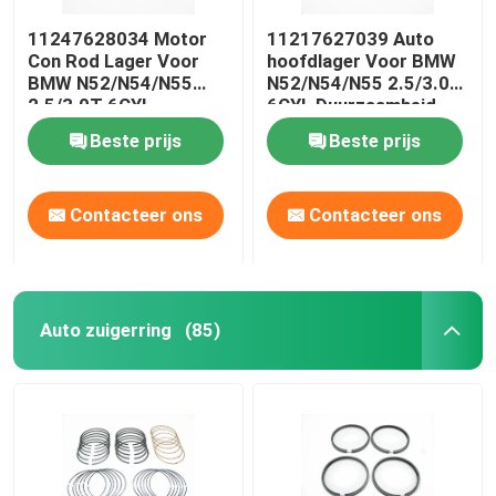
11247628034 Motor
11217627039 Auto
Con Rod Lager Voor
hoofdlager Voor BMW
BMW N52/N54/N55
N52/N54/N55 2.5/3.0T
2.5/3.0T 6CYL
6CYL Duurzaamheid
slijtagebestendige
Beste prijs
Beste prijs
Contacteer ons
Contacteer ons
Auto zuigerring
(85)