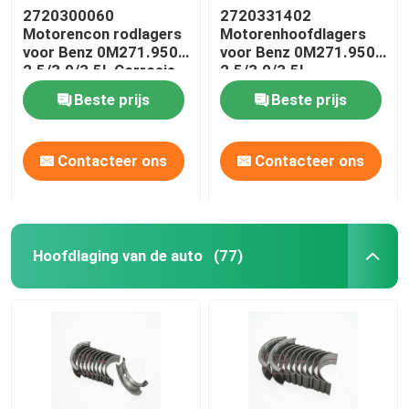
2720300060
2720331402
Motorencon rodlagers
Motorenhoofdlagers
voor Benz 0M271.950
voor Benz 0M271.950
2.5/3.0/3.5L Corrosie-
2.5/3.0/3.5L
preventief
Beste prijs
Beste prijs
Contacteer ons
Contacteer ons
Hoofdlaging van de auto
(77)