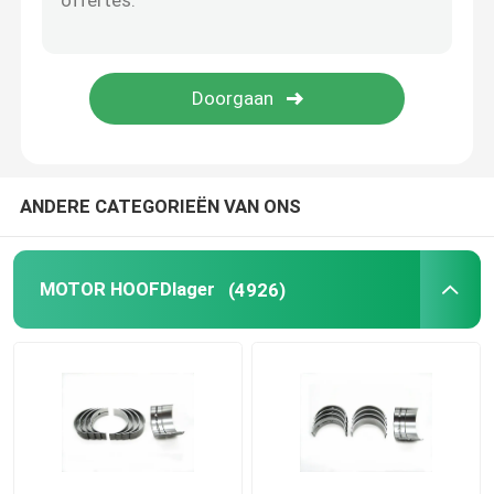
Diesel-kolvenringen
zuigerveer ingesteld
Aircompressor zuigerringen
ANDERE CATEGORIEËN VAN ONS
De Ring van de zuigerolie
MOTOR HOOFDlager
(4926)
Oliebeheersringen