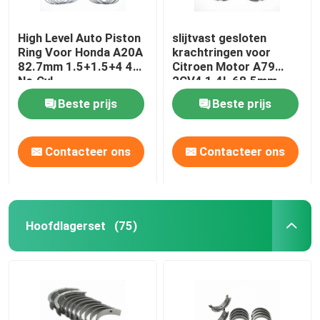
High Level Auto Piston
slijtvast gesloten
Ring Voor Honda A20A
krachtringen voor
82.7mm 1.5+1.5+4 4
Citroen Motor A79
No.Cyl
2CV4 1.4L 68.5mm
1.75+2+4
Beste prijs
Beste prijs
Contacteer ons
Contacteer ons
Hoofdlagerset
(75)