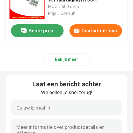
MOQ：500 sets
Prijs：Consult
Trapas Hoofdlager
Beste prijs
Contacteer ons
Hoofdlaging van de auto
Auto zuigerring
Bekijk meer
Hoofdlagerset
Laat een bericht achter
dieselmotorlager
We bellen je snel terug!
Auto-motorlagers
Motorzuigerveren