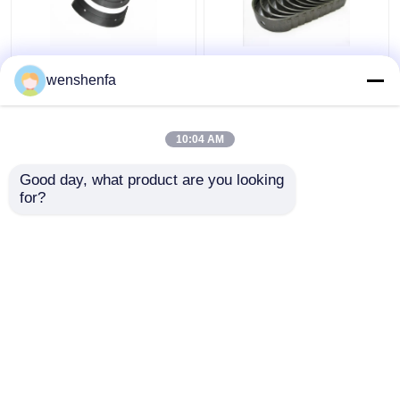
Voor Volkswagen Con
Aluminium dieselmotor
wenshenfa
Rod dieselmotor met
hoofdlager VPM279
lagers CWA CCZ 1.8L
V6CYL KC KD Voor
06J 105 701 1.8L
Ford
10:04 AM
Beste prijs
Beste prijs
Good day, what product are you looking 
for?
Contacteer ons
Contacteer ons
Bekijk meer
Thuis
Ongeveer ons
Contacteer ons
Desktop Site
Sitemap
Privacybeleid