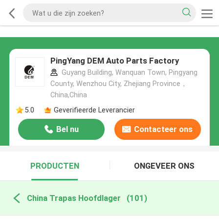
PingYang DEM Auto Parts Factory
Guyang Building, Wanquan Town, Pingyang
County, Wenzhou City, Zhejiang Province，
China,China
5.0
Geverifieerde Leverancier
Bel nu
Contacteer ons
PRODUCTEN
ONGEVEER ONS
China Trapas Hoofdlager
(101)