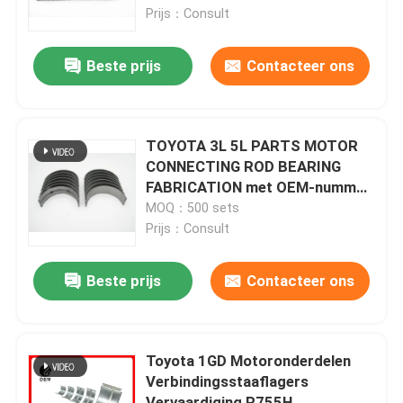
Prijs：Consult
Over ons
Beste prijs
Contacteer ons
Fabriekstocht
TOYOTA 3L 5L PARTS MOTOR
Kwaliteitscontrole
CONNECTING ROD BEARING
FABRICATION met OEM-nummer
R039A
MOQ：500 sets
Neem contact met ons op
Prijs：Consult
Nieuws
Beste prijs
Contacteer ons
Gevallen
Toyota 1GD Motoronderdelen
Verbindingsstaaflagers
MOTOR HOOFDlager
Vervaardiging R755H