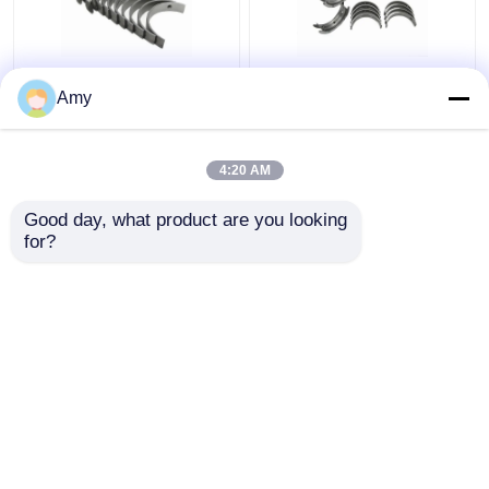
Voor HILLMAN motor
Voor HILLMAN Motor
Amy
hoofdlagerset 20-
Con Rod Lager 10-082
082/5A Avenger 1.3LS
4A Avenger 1.3LS
75221637
75221632 High Duty
4:20 AM
Beste prijs
Beste prijs
Good day, what product are you looking 
for?
Contacteer ons
Contacteer ons
Bekijk meer
Thuis
Ongeveer ons
Contacteer ons
Desktop Site
Sitemap
Privacybeleid