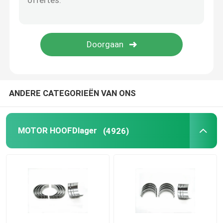
Diesel-kolvenringen
zuigerveer ingesteld
Aircompressor zuigerringen
ANDERE CATEGORIEËN VAN ONS
De Ring van de zuigerolie
MOTOR HOOFDlager
(4926)
Oliebeheersringen