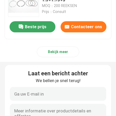
MOQ：200 REEKSEN
Prijs：Consult
Trapas Hoofdlager
Beste prijs
Contacteer ons
Hoofdlaging van de auto
Auto zuigerring
Bekijk meer
Hoofdlagerset
Laat een bericht achter
dieselmotorlager
We bellen je snel terug!
Auto-motorlagers
Motorzuigerveren