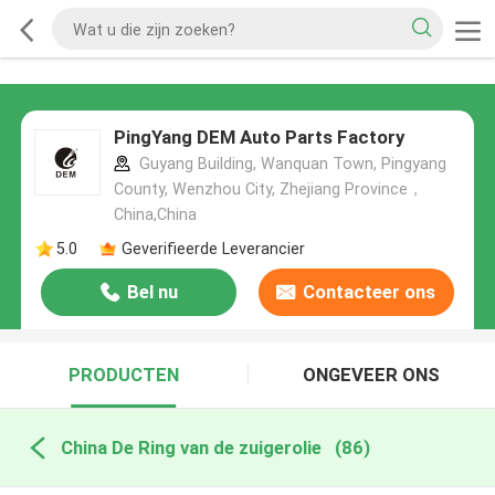
PingYang DEM Auto Parts Factory
Guyang Building, Wanquan Town, Pingyang
County, Wenzhou City, Zhejiang Province，
China,China
5.0
Geverifieerde Leverancier
Bel nu
Contacteer ons
PRODUCTEN
ONGEVEER ONS
China De Ring van de zuigerolie
(86)