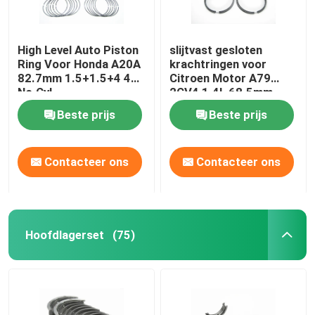
High Level Auto Piston
slijtvast gesloten
Ring Voor Honda A20A
krachtringen voor
82.7mm 1.5+1.5+4 4
Citroen Motor A79
No.Cyl
2CV4 1.4L 68.5mm
1.75+2+4
Beste prijs
Beste prijs
Contacteer ons
Contacteer ons
Hoofdlagerset
(75)