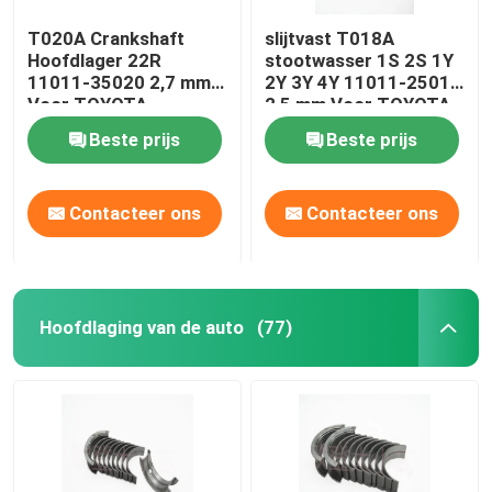
T020A Crankshaft
slijtvast T018A
Hoofdlager 22R
stootwasser 1S 2S 1Y
11011-35020 2,7 mm
2Y 3Y 4Y 11011-25010
Voor TOYOTA
2,5 mm Voor TOYOTA
Hoogtemperatuurweerstand
Beste prijs
Beste prijs
Contacteer ons
Contacteer ons
Hoofdlaging van de auto
(77)