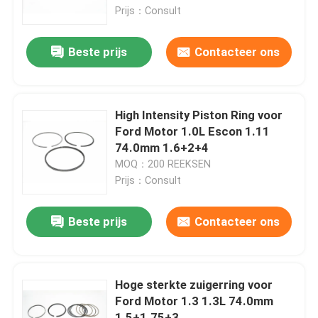
Prijs：Consult
Over ons
Beste prijs
Contacteer ons
Fabriekstocht
High Intensity Piston Ring voor
Kwaliteitscontrole
Ford Motor 1.0L Escon 1.11
74.0mm 1.6+2+4
MOQ：200 REEKSEN
Neem contact met ons op
Prijs：Consult
Nieuws
Beste prijs
Contacteer ons
Gevallen
Hoge sterkte zuigerring voor
Ford Motor 1.3 1.3L 74.0mm
MOTOR HOOFDlager
1.5+1.75+3