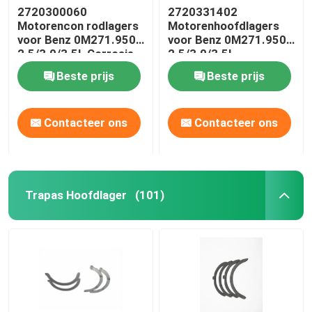
2720300060
2720331402
Motorencon rodlagers
Motorenhoofdlagers
voor Benz 0M271.950
voor Benz 0M271.950
2.5/3.0/3.5L Corrosie-
2.5/3.0/3.5L
preventief
Beste prijs
Beste prijs
Contacteer ons
Contacteer ons
Trapas Hoofdlager
(101)