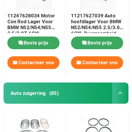
11247628034 Motor
11217627039 Auto
Con Rod Lager Voor
hoofdlager Voor BMW
BMW N52/N54/N55
N52/N54/N55 2.5/3.0T
2.5/3.0T 6CYL
6CYL Duurzaamheid
slijtagebestendige
Beste prijs
Beste prijs
Contacteer ons
Contacteer ons
Auto zuigerring
(85)