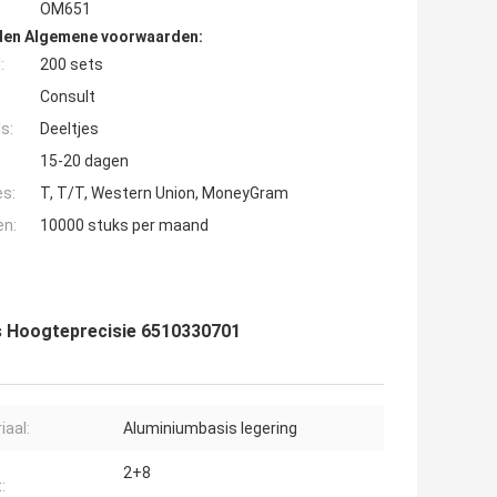
OM651
den Algemene voorwaarden:
:
200 sets
Consult
s:
Deeltjes
15-20 dagen
es:
T, T/T, Western Union, MoneyGram
en:
10000 stuks per maand
 Hoogteprecisie 6510330701
iaal:
Aluminiumbasis legering
2+8
: