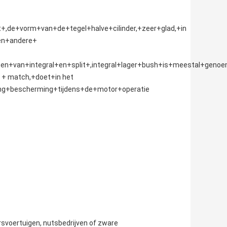
+,de+vorm+van+de+tegel+halve+cilinder,+zeer+glad,+in
en+andere+
en+van+integral+en+split+,integral+lager+bush+is+meestal+genoe
e + match,+doet+in het
ng+bescherming+tijdens+de+motor+operatie
svoertuigen, nutsbedrijven of zware