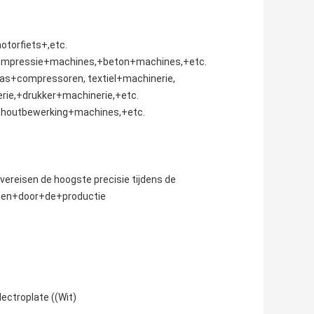
torfiets+,etc.
ompressie+machines,+beton+machines,+etc.
s+compressoren, textiel+machinerie,
rie,+drukker+machinerie,+etc.
houtbewerking+machines,+etc.
vereisen de hoogste precisie tijdens de
sten+door+de+productie
ectroplate ((Wit)