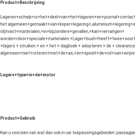
Product+Beschrijving
Lageren+schelp+is+het+deel+van+het+lageren+en+journal+contact
het algemeen+gemaakt+van+koper+legering+,aluminium+legering+
slijtvast+materialen,+in+bijzondere+gevallen,+kan+vervangen+
worden+door+speciale+materialen.+Lager+bush+heeft+twee+soort
+lagers + struiken + en + het + dagboek + adopteren + de + clearanc
algemeen+niet+roteren+met+de+as,+en+speelt+de+rol+van+wrijvi
Lagers+type+in+de+motor
Product+Gebruik
Kan u voorzien van wat dan ook in uw toepassingsgebieden: passagier