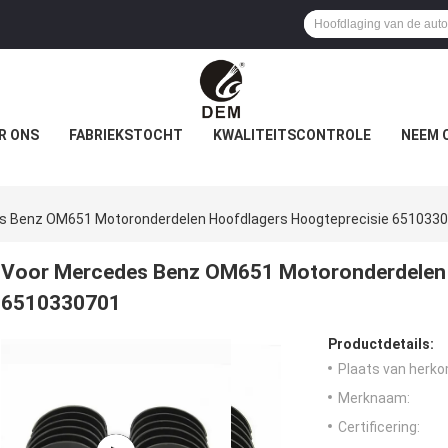
R ONS
FABRIEKSTOCHT
KWALITEITSCONTROLE
NEEM 
s Benz OM651 Motoronderdelen Hoofdlagers Hoogteprecisie 651033
Voor Mercedes Benz OM651 Motoronderdelen 
6510330701
Productdetails:
Plaats van herko
Merknaam:
Certificering: