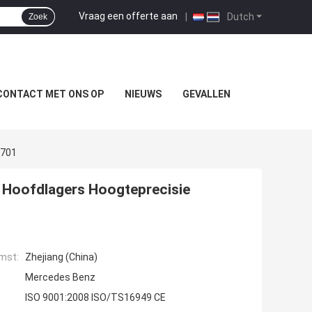
Vraag een offerte aan
|
Dutch
Zoek
CONTACT MET ONS OP
NIEUWS
GEVALLEN
0701
Hoofdlagers Hoogteprecisie
mst:
Zhejiang (China)
Mercedes Benz
ISO 9001:2008 ISO/TS16949 CE