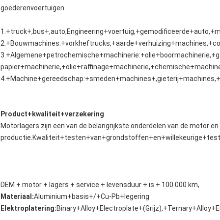
goederenvoertuigen.
1.+truck+,bus+,auto,Engineering+voertuig,+gemodificeerde+auto,+mo
2.+Bouwmachines:+vorkheftrucks,+aarde+verhuizing+machines,+c
3.+Algemene+petrochemische+machinerie:+olie+boormachinerie,+ga
papier+machinerie,+olie+raffinage+machinerie,+chemische+machine
4.+Machine+gereedschap:+smeden+machines+,gieterij+machines,+
Product+kwaliteit+verzekering
Motorlagers zijn een van de belangrijkste onderdelen van de motor en 
productie.Kwaliteit+testen+van+grondstoffen+en+willekeurige+te
DEM + motor + lagers + service + levensduur + is + 100.000 km,
Materiaal:
Aluminium+basis+/+Cu-Pb+legering
Elektroplatering:
Binary+Alloy+Electroplate+(Grijz),+Ternary+Alloy+El