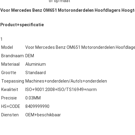
of op maat
Voor Mercedes Benz OM651 Motoronderdelen Hoofdlagers Hoogte
Product+specificatie
1
Model
Voor Mercedes Benz OM651 Motoronderdelen Hoofdlage
Brandnaam
DEM
Materiaal
Aluminium
Grootte
Standaard
Toepassing
Machines+onderdelen/Auto's+onderdelen
Kwaliteit
ISO+9001:2008+ISO/TS16949+norm
Precisie
0.03MM
HS+CODE
8409999990
Diensten
OEM+beschikbaar