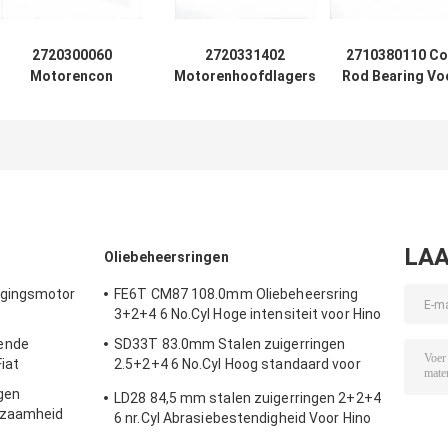
2720300060
2720331402
2710380110 Co
Motorencon
Motorenhoofdlagers
Rod Bearing Vo
rodlagers voor
voor Benz 0M271.950
Benz 0M271.81
Benz 0M271.950
2.5/3.0/3.5L
1.8 2.0L
2.5/3.0/3.5L
slijtagebestend
Corrosie-
preventief
LAA
Oliebeheersringen
ngingsmotor
FE6T CM87 108.0mm Oliebeheersring
3+2+4 6 No.Cyl Hoge intensiteit voor Hino
ende
SD33T 83.0mm Stalen zuigerringen
iat
2.5+2+4 6 No.Cyl Hoog standaard voor
Hino
gen
LD28 84,5 mm stalen zuigerringen 2+2+4
rzaamheid
6 nr.Cyl Abrasiebestendigheid Voor Hino