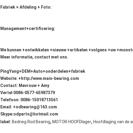
Fabriek + Afdeling + Foto:
Management+certificering:
We kunnen +ontwikkelen +nieuwe +artikelen +volgens +uw +monste
Meer informatie, contact met ons.
PingYang+DEM+Auto+onderdelen+fabriek
Website: +
http://www.main-bearing.com
Contact: Mevrouw + Amy
Vertel 0086-0577-65987379
Telefoon: 0086-15018713561
Email: +odbearing@163.com
Skype:odparts@hotmail.com
,
,
label:
Bedrieg Rod Bearing
MOTOR HOOFDlager
Hoofdlaging van de 