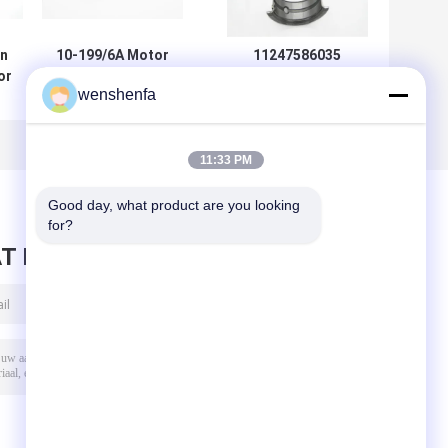
n
10-199/6A Motor
11247586035
or
hoofdlager voor
Motorverbindingslagers
wenshenfa
0
Ford FALCON 221
voor BMW Mini
12psc
N13/N14/N16 1.6T High-
ige
hittebestendig
Duty
11:33 PM
Good day, what product are you looking 
for?
T BERICHT ACHTER