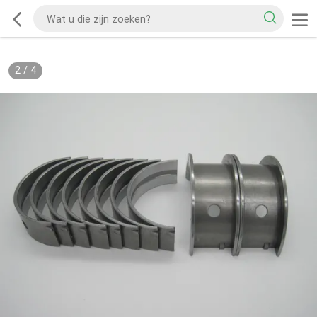
2
/
4