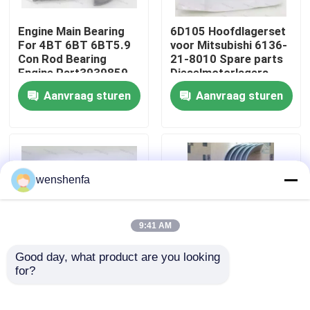
Engine Main Bearing
6D105 Hoofdlagerset
Over ons
For 4BT 6BT 6BT5.9
voor Mitsubishi 6136-
Con Rod Bearing
21-8010 Spare parts
Engine Part3939859
Dieselmotorlagers
Fabriekstocht
3802070
Aanvraag sturen
Aanvraag sturen
Kwaliteitscontrole
Neem contact met ons op
wenshenfa
Nieuws
9:41 AM
Good day, what product are you looking 
Gevallen
for?
Hoogwaardig D13
Auto motor
krukassenhoofdlagers
onderdelen hoofdlager
en con rodlagers voor
Conrod lager voor
MOTOR HOOFDlager