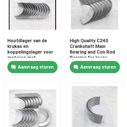
Hoofdlager van de
High Quality C240
krukas en
Crankshaft Main
koppelingslager voor
Bearing and Con Rod
motoren met
Bearing for Isuzu
dieselmotor 6D114
Motor Diesel Engine
Aanvraag sturen
Aanvraag sturen
Deel 3950661
Part
3945918
Thuis
Producten
video's