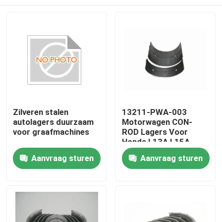
Zilveren stalen
13211-PWA-003
autolagers duurzaam
Motorwagen CON-
voor graafmachines
ROD Lagers Voor
Honda L13A L15A
B13A LDA
Thuis
Aanvraag sturen
Aanvraag sturen
slijtagebestendige
Producten
video's