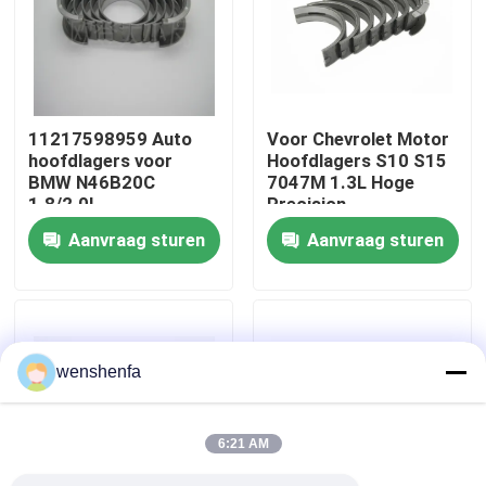
Over ons
Fabriekstocht
11217598959 Auto
Voor Chevrolet Motor
hoofdlagers voor
Hoofdlagers S10 S15
BMW N46B20C
7047M 1.3L Hoge
Kwaliteitscontrole
1.8/2.0L
Precision
Aanvraag sturen
Aanvraag sturen
Neem contact met ons op
Nieuws
wenshenfa
Gevallen
6:21 AM
MOTOR HOOFDlager