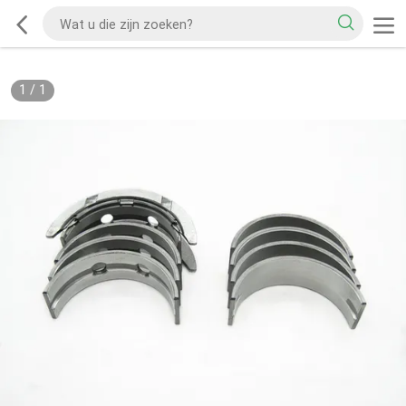
1
/
1