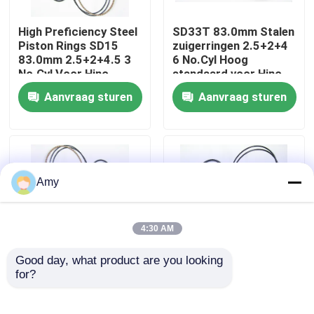
High Preficiency Steel
SD33T 83.0mm Stalen
Over ons
Piston Rings SD15
zuigerringen 2.5+2+4
83.0mm 2.5+2+4.5 3
6 No.Cyl Hoog
No.Cyl Voor Hino
standaard voor Hino
Fabriekstocht
Aanvraag sturen
Aanvraag sturen
Kwaliteitscontrole
Neem contact met ons op
Amy
Nieuws
4:30 AM
Good day, what product are you looking 
Gevallen
for?
LD28 84,5 mm stalen
SD20 83,0 mm
zuigerringen 2+2+4 6
vervangende
nr.Cyl
zuigerringen
MOTOR HOOFDlager