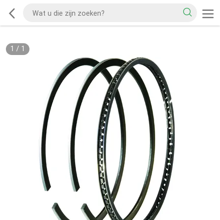
1
/
1