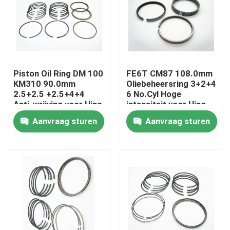
Piston Oil Ring DM 100
FE6T CM87 108.0mm
KM310 90.0mm
Oliebeheersring 3+2+4
2.5+2.5 +2.5+4+4
6 No.Cyl Hoge
Anti-wrijving voor Hino
intensiteit voor Hino
Aanvraag sturen
Aanvraag sturen
Thuis
Producten
video's